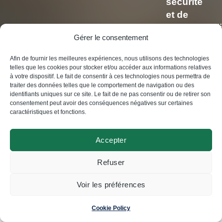
sécurité
et de
confidentiali
Gérer le consentement
Politique
Afin de fournir les meilleures expériences, nous utilisons des technologies
telles que les cookies pour stocker et/ou accéder aux informations relatives
de
à votre dispositif. Le fait de consentir à ces technologies nous permettra de
confidentiali
traiter des données telles que le comportement de navigation ou des
identifiants uniques sur ce site. Le fait de ne pas consentir ou de retirer son
consentement peut avoir des conséquences négatives sur certaines
caractéristiques et fonctions.
Accepter
© Swisscoding SA
2024
Refuser
Voir les préférences
Made by
Magic Pencil
Cookie Policy