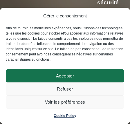
sécurité
et de
Gérer le consentement
confidentiali
Afin de fournir les meilleures expériences, nous utilisons des technologies
telles que les cookies pour stocker et/ou accéder aux informations relatives
Politique
à votre dispositif. Le fait de consentir à ces technologies nous permettra de
de
traiter des données telles que le comportement de navigation ou des
identifiants uniques sur ce site. Le fait de ne pas consentir ou de retirer son
confidentiali
consentement peut avoir des conséquences négatives sur certaines
caractéristiques et fonctions.
Accepter
© Swisscoding SA
Refuser
2024
Voir les préférences
Made by
Magic Pencil
Cookie Policy