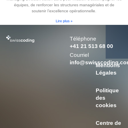
équipes, de renforcer les structures managériales et de
soutenir l’excellence opérationnelle.
Lire plus »
Téléphone
+41 21 513 68 00
Courriel
info@swisscoding.c
Mentions
Légales
Politique
des
cookies
Centre de