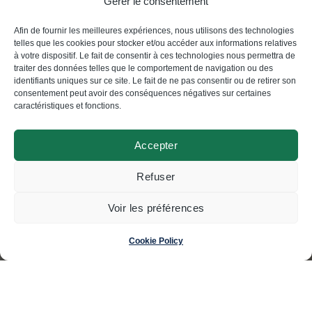
Gérer le consentement
confidentiali
Afin de fournir les meilleures expériences, nous utilisons des technologies
telles que les cookies pour stocker et/ou accéder aux informations relatives
Politique
à votre dispositif. Le fait de consentir à ces technologies nous permettra de
de
traiter des données telles que le comportement de navigation ou des
identifiants uniques sur ce site. Le fait de ne pas consentir ou de retirer son
confidentiali
consentement peut avoir des conséquences négatives sur certaines
caractéristiques et fonctions.
Accepter
© Swisscoding SA
Refuser
2024
Voir les préférences
Made by
Magic Pencil
Cookie Policy