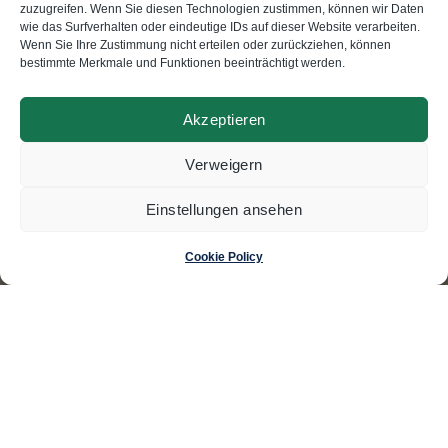
zuzugreifen. Wenn Sie diesen Technologien zustimmen, können wir Daten
wie das Surfverhalten oder eindeutige IDs auf dieser Website verarbeiten.
© Swisscoding SA
Wenn Sie Ihre Zustimmung nicht erteilen oder zurückziehen, können
2024
bestimmte Merkmale und Funktionen beeinträchtigt werden.
Akzeptieren
Made by
Magic Pencil
Verweigern
Einstellungen ansehen
Cookie Policy