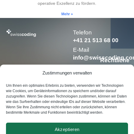
operative Exzellenz zu fördern.
Mehr »
Telefon
+41 21 513 68 00
E-Mail
info@swisscoding.c
Rechtliche
Erwähnung
Zustimmungen verwalten
Um Ihnen ein optimales Erlebnis zu bieten, verwenden wir Technologien
wie Cookies, um Geräteinformationen zu speichern und/oder darauf
zuzugreifen. Wenn Sie diesen Technologien zustimmen, können wir Daten
wie das Surfverhalten oder eindeutige IDs auf dieser Website verarbeiten.
© Swisscoding SA
Wenn Sie Ihre Zustimmung nicht erteilen oder zurückziehen, können
2024
bestimmte Merkmale und Funktionen beeinträchtigt werden.
Akzeptieren
Made by
Magic Pencil